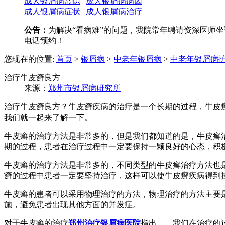
成人银屑病常识
|
成人银屑病病因
成人银屑病症状
|
成人银屑病治疗
公告：
为解决“看病难”的问题，我院常年聘请资深医师坐诊
电话预约！
您现在的位置:
首页
>
银屑病
>
中老年银屑病
>
中老年银屑病
治疗牛皮癣良方
来源：
郑州市银屑病研究所
治疗牛皮癣良方？牛皮癣疾病的治疗是一个长期的过程，牛皮
我们就一起来了解一下。
牛皮癣的治疗方法是非常多的，但是我们都知道的是，牛皮癣
期的过程，患者在治疗过程中一定要保持一颗良好的心态，积
牛皮癣的治疗方法是非常多的，不同类型的牛皮癣治疗方法也
癣的过程中患者一定要坚持治疗，这样可以使牛皮癣疾病得到
牛皮癣的患者可以采用物理治疗的方法，物理治疗的方法主要
施，避免患者出现其他方面的并发症。
对于牛皮癣的治疗
郑州治疗银屑病医院
指出，，我们在治疗的