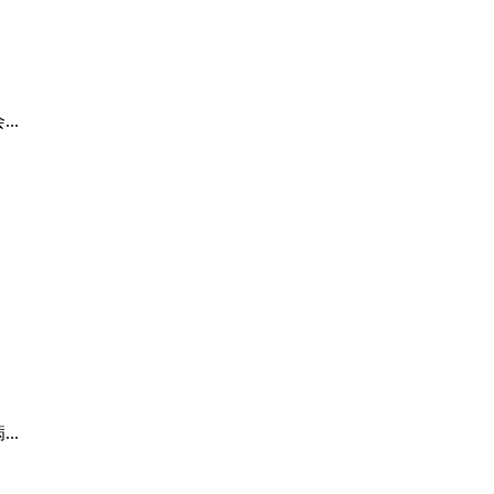
..
..