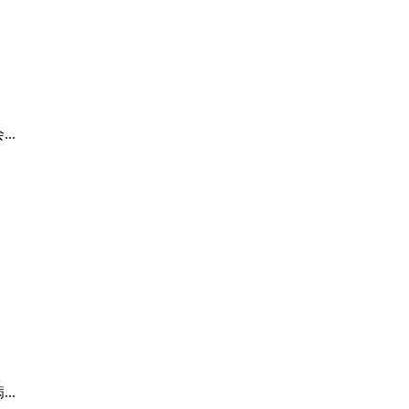
..
..