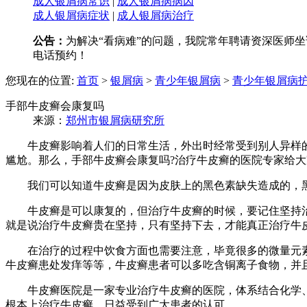
成人银屑病常识
|
成人银屑病病因
成人银屑病症状
|
成人银屑病治疗
公告：
为解决“看病难”的问题，我院常年聘请资深医师坐诊
电话预约！
您现在的位置:
首页
>
银屑病
>
青少年银屑病
>
青少年银屑病
手部牛皮癣会康复吗
来源：
郑州市银屑病研究所
牛皮癣影响着人们的日常生活，外出时经常受到别人异样的
尴尬。那么，手部牛皮癣会康复吗?治疗牛皮癣的医院专家给
我们可以知道牛皮癣是因为皮肤上的黑色素缺失造成的，黑
牛皮癣是可以康复的，但治疗牛皮癣的时候，要记住坚持治
就是说治疗牛皮癣贵在坚持，只有坚持下去，才能真正治疗牛
在治疗的过程中饮食方面也需要注意，毕竟很多的微量元素都
牛皮癣患处发痒等等，牛皮癣患者可以多吃含铜离子食物，并
牛皮癣医院是一家专业治疗牛皮癣的医院，体系结合化学、
根本上治疗牛皮癣，日益受到广大患者的认可。